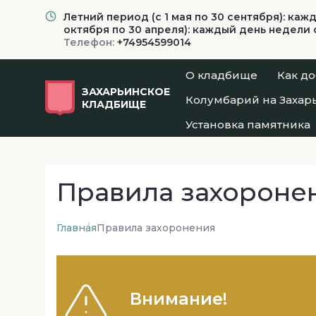
Летний период (с 1 мая по 30 сентября): каж
октября по 30 апреля): каждый день недели с
Телефон:
+74954599014
О кладбище
Как до
ЗАХАРЬИНСКОЕ
Колумбарий на Захар
КЛАДБИЩЕ
Установка памятника
Правила захороне
Главная
Правила захоронения
Внимание!