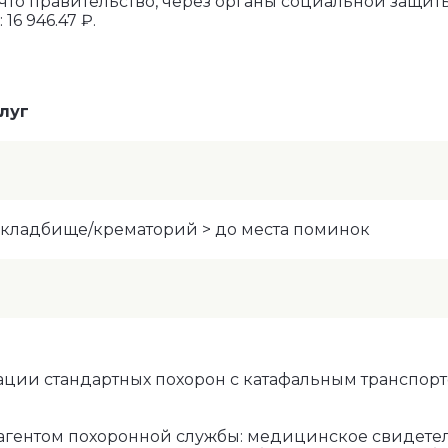
что правительство, через органы социальной защит
6 946.47 ₽.
луг
> кладбище/крематорий > до места поминок
ции стандартных похорон с катафальным транспорто
агентом похоронной службы: медицинское свидетель