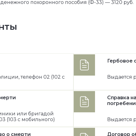
денежного похоронного пособия (Ф-33) — 3120 руб.
нты
Гербовое 
лиции, телефон 02 (102 с
Выдается р
смерти
Справка н
погребени
иники или бригадой
3 (103 с мобильного)
Выдается р
во o смерти
Договор о